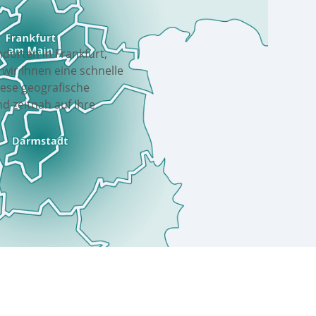
n
g
e
n
v
o
r
O
r
t
.
ndorten in Frankfurt,
ir Ihnen eine schnelle
Diese geografische
nd zeitnah auf Ihre