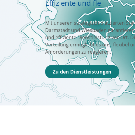
E
f
f
i
z
i
e
n
t
e
u
n
d
f
l
e
x
i
b
l
e
L
ö
s
u
Mit unseren strategisch platzierten Sta
Darmstadt und Wiesbaden garantieren w
und effiziente Dienstleistung vor Ort. 
Verteilung ermöglicht es uns, flexibel u
Anforderungen zu reagieren.
Zu den Dienstleistungen