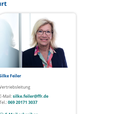
urt
Silke Feiler
Vertriebsleitung
E-Mail:
silke.feiler@ffr.de
Tel.:
069 20171 3037