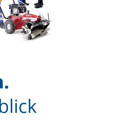
h.
blick