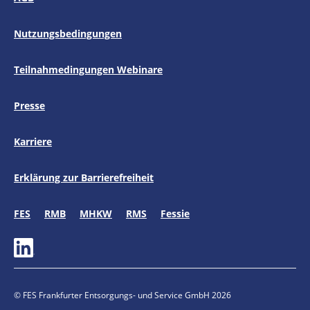
Nutzungsbedingungen
Teilnahmedingungen Webinare
Presse
Externer Link zu
Karriere
Erklärung zur Barrierefreiheit
Externer Link zu
FES
Externer Link zu
RMB
Externer Link zu
MHKW
Externer Link zu
RMS
Externer Link zu
Fessie
Externer Link zu
© FES Frankfurter Entsorgungs- und Service GmbH 2026